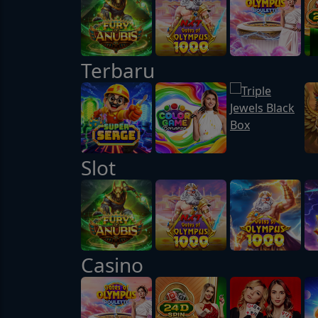
Terbaru
Slot
Casino