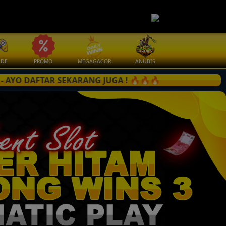
ADE
PROMO
MEGAGACOR
ANUBIS
GA ! 🔥🔥🔥