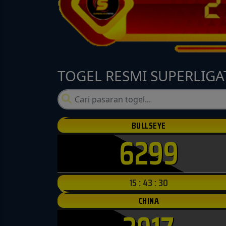
TOGEL RESMI SUPERLIG
BULLSEYE
6299
15 : 43 : 26
CHINA