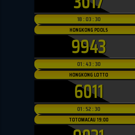
3017
18 : 03 : 26
HONGKONG POOLS
9943
01 : 43 : 26
HONGKONG LOTTO
6011
01 : 52 : 26
TOTOMACAU 19:00