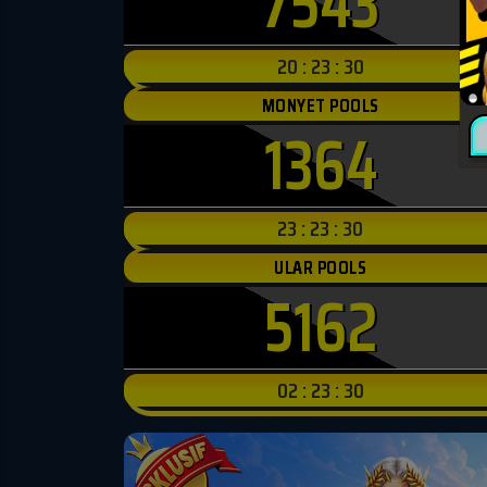
7543
20 : 23 : 26
MONYET POOLS
1364
23 : 23 : 26
ULAR POOLS
5162
02 : 23 : 26