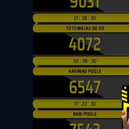
9031
21 : 38 : 26
TOTOMACAU 00:00
4072
02 : 38 : 26
HARIMAU POOLS
6547
17 : 23 : 26
BABI POOLS