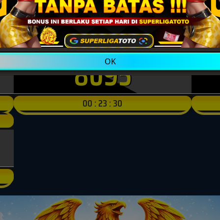
2850
21 : 23 : 26
KAMBING POOLS
8095
OK
00 : 23 : 26