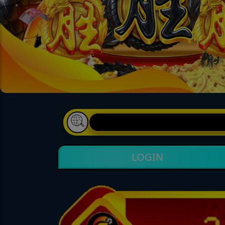
LOGIN