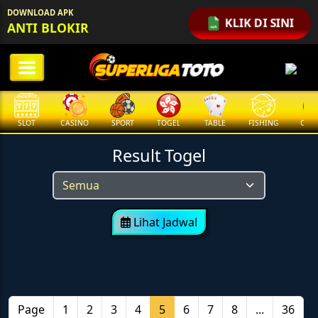
DOWNLOAD APK
KLIK DI SINI
ANTI BLOKIR
SLOT
CASINO
SPORT
TOGEL
TABLE
FISHING
COCK
Result Togel
Lihat Jadwal
Page
1
2
3
4
5
6
7
8
...
36