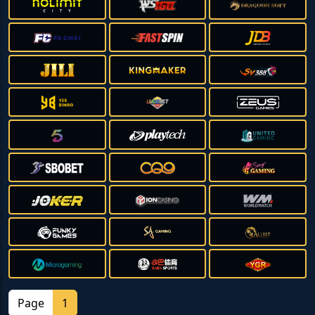
Page
1