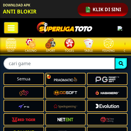
DOWNLOAD APK
KLIK DI SINI
ANTI BLOKIR
SLOT
CASINO
SPORT
TOGEL
TABLE
FISHING
COCK
Semua