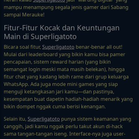
mampu menampung segala jenis gamer dari Sabang
sampai Merauke!
Fitur-Fitur Kocak dan Keuntungan
Main di Superligatoto
Bicara soal fitur,
Superligatoto
benar-benar all out!
Mulai dari leaderboard yang bikin kamu bisa pamer
pencapaian, sistem reward harian (yang bikin
semangat login meski mata masih belekan), hingga
fitur chat yang kadang lebih rame dari grup keluarga
WhatsApp. Ada juga mode mini games yang siap
menguji ketangkasan jari kamu—dan pastinya,
kesempatan buat dapetin hadiah-hadiah menarik yang
bikin dompet nggak cuma berisi kenangan.
Selain itu,
Superligatoto
punya sistem keamanan yang
canggih, jadi kamu nggak perlu takut akun di-hack
sama tangan-tangan iseng. Interface-nya juga user-