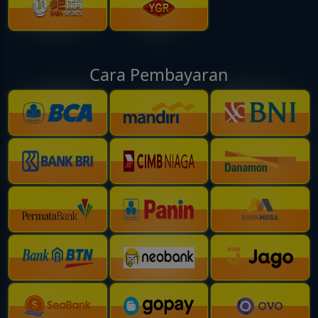
Cara Pembayaran