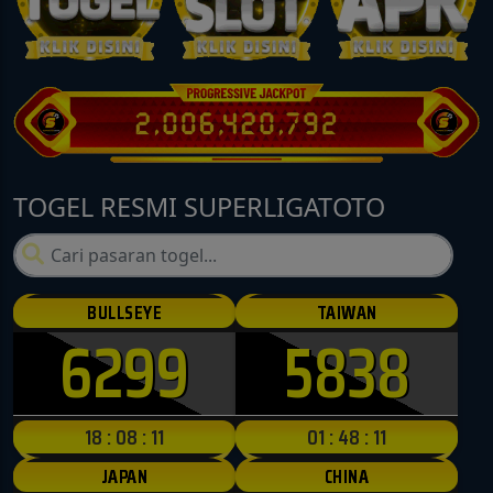
TOGEL RESMI SUPERLIGATOTO
BULLSEYE
TAIWAN
6299
5838
18 : 08 : 09
01 : 48 : 09
JAPAN
CHINA