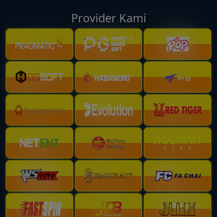
Provider Kami